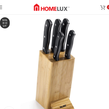
SOL
D O
UT