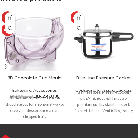
-50%
HOT
HOT
3D Chocolate Cup Mould
Blue Line Pressure Cooker
Bakeware
,
Accessories
Cookware
,
Pressure Cookers
Stainless steel pressure cooker
LKR.
2,410.00
LKR.
4,820.00
3D dessert cup mould. Use the
with ATB. Body & lid made of
chocolate cup for an original way to
premium quality stainless steel.
serve your desserts: ice cream,
Gasket Release Vent (GRV) Safety
chopped fruit,